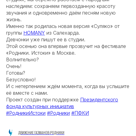
наследием: сохраняем первозданную красоту
звучания и одновременно даём песням новую
жизнь.
Именно так родилась новая версия «Суляко» от
группы
HOMANY
из Салехарда.
Девчонки уже пишут ее в студии.
Этой осенью она впервые прозвучит на фестивале
«Родники. Истоки» в Москве.
Волнительно?
Очень!
Готовы?
Безусловно!
И с нетерпением ждём момента, когда вы услышите
её вместе с нами.
Проект создан при поддержке
Президентского
фонда культурных инициатив
#РодникиИстоки
#Родники
#ПФКИ
ДВИЖЕНИЕ ГАЗМАНОВ-РОДНИКИ