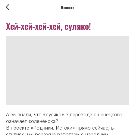
Новости
Хей-хей-хей-хей, суляко!
А вы знали, что «суляко» в переводе с ненецкого
означает «оленёнок»?
В проекте «Родники. Истоки» прямо сейчас, в
студиях, мы бережно работаем с народным