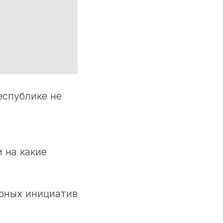
еспублике не
 на какие
урных инициатив